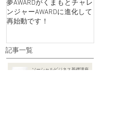
夢AWARDがくまもとチャレ
女性のカラダ
ンジャーAWARDに進化して
クコットンラ
再始動です！
記事一覧
ソーシャルビジネス基礎講座
2020（オンライン）のご案内
【募集中】
あなたのライフスタイルに合っ
た働き方のヒントを得よう！
★★ことしごとカフェ座談会
★★（9/24・10/29）