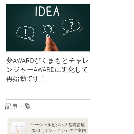
夢AWARDがくまもとチャレ
女性のカラダ
ンジャーAWARDに進化して
クコットンラ
再始動です！
記事一覧
ソーシャルビジネス基礎講座
2020（オンライン）のご案内