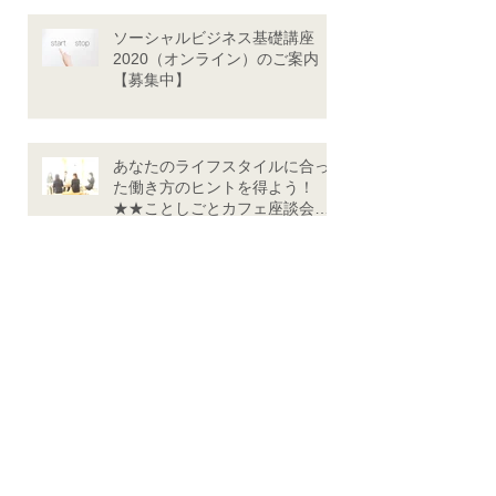
記事一覧
ソーシャルビジネス基礎講座
2020（オンライン）のご案内
【募集中】
あなたのライフスタイルに合っ
た働き方のヒントを得よう！
★★ことしごとカフェ座談会
★★（9/24・10/29）
ことしごとテラス YUKINO先
生の ママのためのメーク講座＆
おしゃべり会
やってみたいコト・想いをシゴ