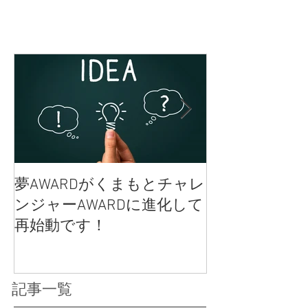
開催のお問い合わせ⇒（電話096-385-3285 ル・
コットン 田尻さん）
夢AWARDがくまもとチャレ
女性のカラダ
ンジャーAWARDに進化して
クコットンラ
再始動です！