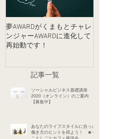
夢AWARDがくまもとチャレ
女性のカラダ
ンジャーAWARDに進化して
クコットンラ
再始動です！
記事一覧
ソーシャルビジネス基礎講座
2020（オンライン）のご案内
【募集中】
あなたのライフスタイルに合った
働き方のヒントを得よう！ ★★
ことしごとカフェ座談会