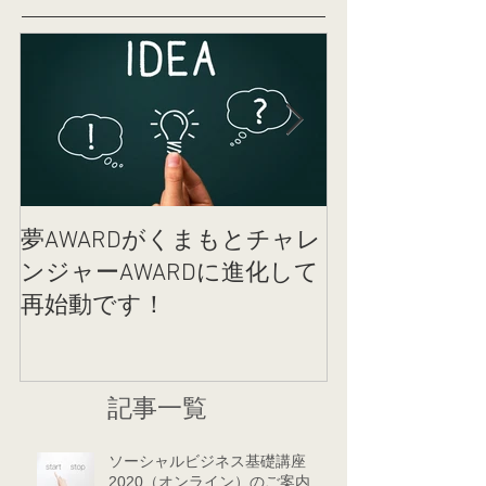
夢AWARDがくまもとチャレ
女性のカラダ
ンジャーAWARDに進化して
クコットンラ
再始動です！
記事一覧
ソーシャルビジネス基礎講座
2020（オンライン）のご案内