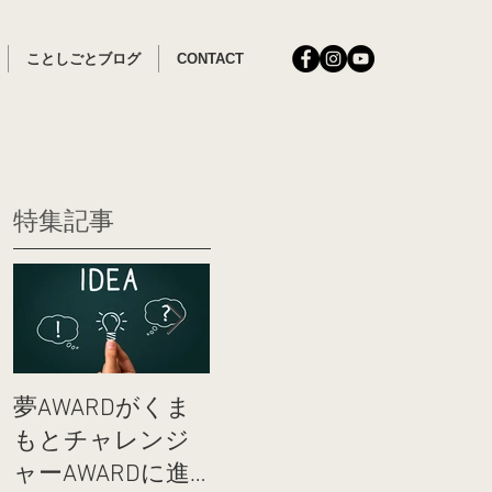
ことしごとブログ
CONTACT
特集記事
夢AWARDがくま
女性のカラダと
ことし
もとチャレンジ
オーガニックコ
ドブッ
ャーAWARDに進
ットンライフ
編）完