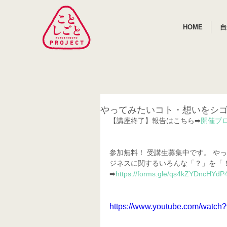
HOME
自
やってみたいコト・想いをシ
【講座終了】報告はこちら➡
開催ブ
参加無料！ 受講生募集中です。 や
ジネスに関するいろんな「？」を「
➡
https://forms.gle/qs4kZYDncHYd
https://www.youtube.com/watc