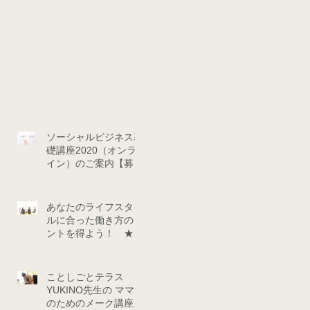
ソーシャルビジネス基
礎講座2020（オンラ
イン）のご案内【募集
中】
あなたのライフスタイ
ルに合った働き方のヒ
ントを得よう！ ★★
ことしごとカフェ座談
会★★（9/24・
10/29）
ことしごとテラス
YUKINO先生の ママ
のためのメーク講座＆