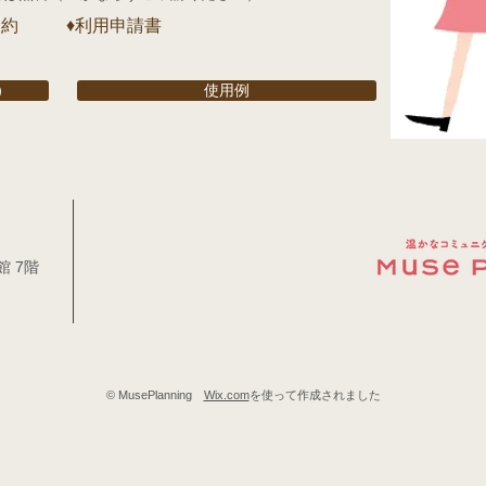
規約
♦利用申請書
）
使用例
 7階
© MusePlanning
Wix.com
を使って作成されました