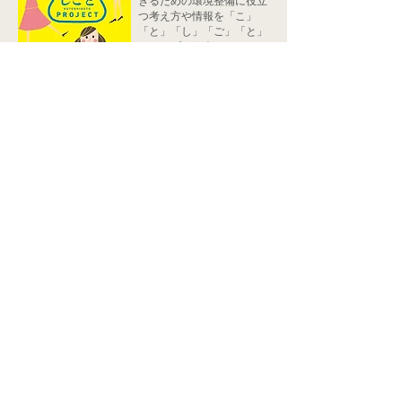
きるための環境整備に役立
つ考え方や情報を「こ」
「と」「し」「ご」「と」
ステップで紹介していま
す。
⇒ダウンロード
ことしごと事務局
（有限会社ミューズプランニング内）
熊本市中央区上通町２−17びぷれす熊日会館 7階
びぷれすイノベーションスタジオ内
tel.096-285-7846
© MusePlanning
Wix.com
を使って作成されました