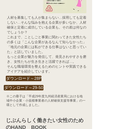
人材を募集しても人が集まらない…採用しても定着
しない…そんな悩みを抱える企業が多いなか、人材
確保と定着に成功している企業も。その差は何なの
でしょうか？
これまで、ことしごと事業に関わってきた女性たち
の多くは「こんな企業があるなんて知らなかった」
「地元の企業には私ができる仕事はないと思ってい
た」と話していました。
​もっと企業が魅力を発信して、発見されやすさを磨
き、女性たちが生き生きと活躍できれば…。
​そんな職場環境を整えるためのヒントや実践できる
アイデアを紹介しています。
ダウンロード～28P
ダウンロード～29-50
※この冊子は「平成29年度九州経済産業局における地
域中小企業・小規模事業者の人材確保支援等事業」の一
環として作成しました。
じぶんらしく働きたい女性のため
のHAND BOOK