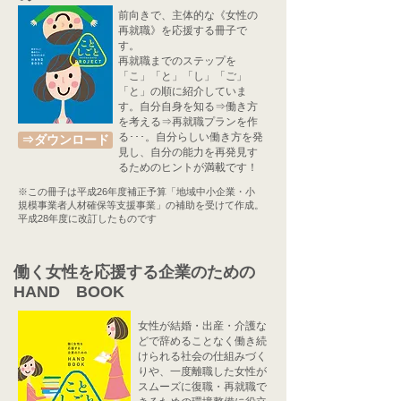
前向きで、主体的な《女性の
再就職》を応援する冊子で
す。
​再就職までのステップを
「こ」「と」「し」「ご」
「と」の順に紹介していま
す。自分自身を知る⇒働き方
を考える⇒再就職プランを作
る･･･。自分らしい働き方を発
⇒ダウンロード
見し、自分の能力を再発見す
るためのヒントが満載です！
※この冊子は平成26年度補正予算「地域中小企業・小
規模事業者人材確保等支援事業」の補助を受けて作成。
平成28年度に改訂したものです
働く女性を応援する企業のための
​HAND BOOK
女性が結婚・出産・介護な
どで辞めることなく働き続
けられる社会の仕組みづく
りや、一度離職した女性が
スムーズに復職・再就職で