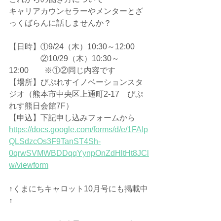
キャリアカウンセラーやメンターとざ
っくばらんに話しませんか？
【日時】①9/24（木）10:30～12:00
　　　　②10/29（木）10:30～
12:00　　※①②同じ内容です
【場所】びぷれすイノベーションスタ
ジオ（熊本市中央区上通町2-17　びぷ
れす熊日会館7F）
【申込】下記申し込みフォームから
https://docs.google.com/forms/d/e/1FAIp
QLSdzcOs3F9TanST4Sh-
0qrwSVMWBDDqqYynpOnZdHltHt8JCl
w/viewform
↑くまにちキャロット10月号にも掲載中
↑