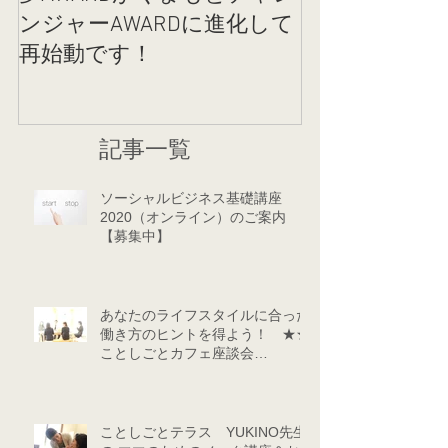
ンジャーAWARDに進化して
クコットンラ
再始動です！
記事一覧
ソーシャルビジネス基礎講座
2020（オンライン）のご案内
【募集中】
あなたのライフスタイルに合った
働き方のヒントを得よう！ ★★
ことしごとカフェ座談会
★★（9/24・10/29）
ことしごとテラス YUKINO先生