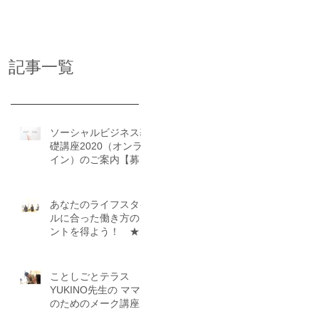
化して再始動で
す！
記事一覧
の
ソーシャルビジネス基
。
礎講座2020（オンラ
そ
イン）のご案内【募集
中】
あなたのライフスタイ
ルに合った働き方のヒ
ントを得よう！ ★★
ことしごとカフェ座談
会★★（9/24・
10/29）
ことしごとテラス
YUKINO先生の ママ
のためのメーク講座＆
おしゃべり会