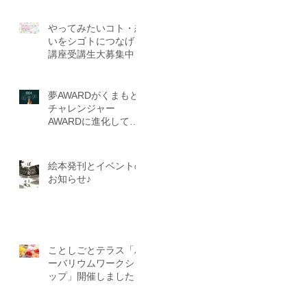
区
やってみたいコト・想
いをシゴトにつなげる
講座受講生大募集中！
夢AWARDがくまもと
チャレンジャー
AWARDに進化して再
訪
始動です！
絵本発刊とイベントの
お知らせ♪
て
ロ
ことしごとテラス「ハ
ーバリウムワークショ
ップ」開催しました！