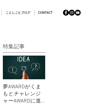
ことしごとブログ
CONTACT
特集記事
し
夢AWARDがくま
女性のカラダと
ことし
もとチャレンジ
オーガニックコ
ドブッ
ャーAWARDに進
ットンライフ
編）完