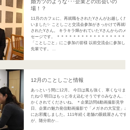
婚カツのような･･･企業との出会いの
場！？
11月のカフェに、再就職をされたYさんがお越しくだ
いました✨ ことしごと交流会参加がきっかけで再就職
されたYさん。 キラキラ輝かれていたYさんからのメッ
セージです。 ＊＊＊＊＊＊＊＊＊＊＊＊＊＊＊＊＊
「ことしごと」にご参加の皆様 以前交流会に参加した
先輩です。 ...
12月のことしごと情報
あっという間に12月。 今日は風も強く、寒くなりまし
たね💨 明日はもっと冷え込むそうです⛄️みなさん、温
かくされてくださいね。 ＊企業訪問&動画撮影見学 先
日、企業の魅力発信動画撮影で「メガネの大宝堂」さ
にお邪魔しました。111年続く老舗の眼鏡屋さんです
が、随分前か...